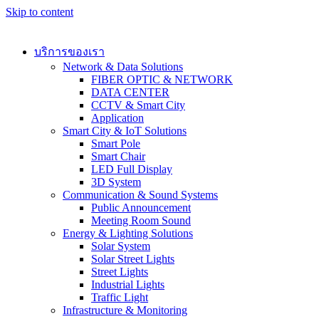
Skip to content
บริการของเรา
Network & Data Solutions
FIBER OPTIC & NETWORK​
DATA CENTER
CCTV & Smart City
Application
Smart City & IoT Solutions
Smart Pole
Smart Chair
LED Full Display
3D System
Communication & Sound Systems
Public Announcement
Meeting Room Sound
Energy & Lighting Solutions
Solar System
Solar Street Lights
Street Lights
Industrial Lights
Traffic Light
Infrastructure & Monitoring