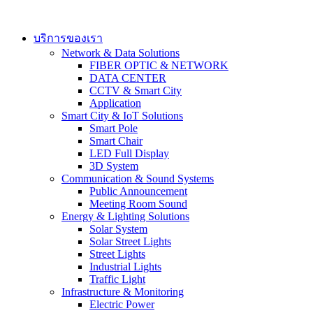
Skip
to
content
บริการของเรา
Network & Data Solutions
FIBER OPTIC & NETWORK​
DATA CENTER
CCTV & Smart City
Application
Smart City & IoT Solutions
Smart Pole
Smart Chair
LED Full Display
3D System
Communication & Sound Systems
Public Announcement
Meeting Room Sound
Energy & Lighting Solutions
Solar System
Solar Street Lights
Street Lights
Industrial Lights
Traffic Light
Infrastructure & Monitoring
Electric Power