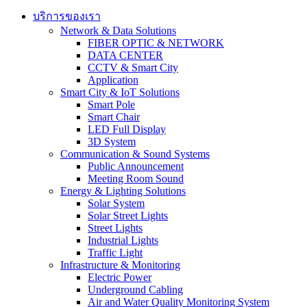
บริการของเรา
Network & Data Solutions
FIBER OPTIC & NETWORK​
DATA CENTER
CCTV & Smart City
Application
Smart City & IoT Solutions
Smart Pole
Smart Chair
LED Full Display
3D System
Communication & Sound Systems
Public Announcement
Meeting Room Sound
Energy & Lighting Solutions
Solar System
Solar Street Lights
Street Lights
Industrial Lights
Traffic Light
Infrastructure & Monitoring
Electric Power
Underground Cabling
Air and Water Quality Monitoring System