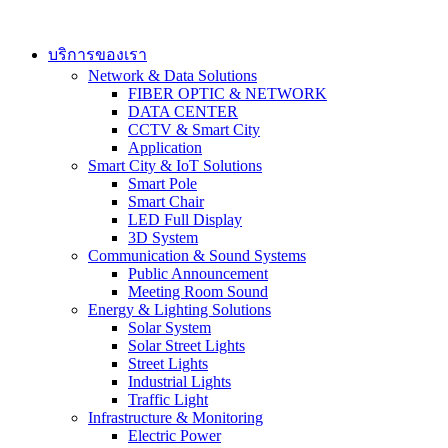
Skip
to
content
บริการของเรา
Network & Data Solutions
FIBER OPTIC & NETWORK​
DATA CENTER
CCTV & Smart City
Application
Smart City & IoT Solutions
Smart Pole
Smart Chair
LED Full Display
3D System
Communication & Sound Systems
Public Announcement
Meeting Room Sound
Energy & Lighting Solutions
Solar System
Solar Street Lights
Street Lights
Industrial Lights
Traffic Light
Infrastructure & Monitoring
Electric Power