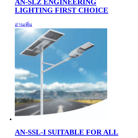
AN-SLZ ENGINEERING
LIGHTING FIRST CHOICE
อ่านเพิ่ม
AN-SSL-I SUITABLE FOR ALL