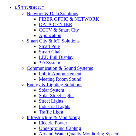
บริการของเรา
Network & Data Solutions
FIBER OPTIC & NETWORK​
DATA CENTER
CCTV & Smart City
Application
Smart City & IoT Solutions
Smart Pole
Smart Chair
LED Full Display
3D System
Communication & Sound Systems
Public Announcement
Meeting Room Sound
Energy & Lighting Solutions
Solar System
Solar Street Lights
Street Lights
Industrial Lights
Traffic Light
Infrastructure & Monitoring
Electric Power
Underground Cabling
Air and Water Quality Monitoring System