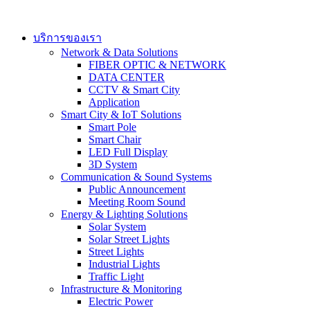
Skip
to
content
บริการของเรา
Network & Data Solutions
FIBER OPTIC & NETWORK​
DATA CENTER
CCTV & Smart City
Application
Smart City & IoT Solutions
Smart Pole
Smart Chair
LED Full Display
3D System
Communication & Sound Systems
Public Announcement
Meeting Room Sound
Energy & Lighting Solutions
Solar System
Solar Street Lights
Street Lights
Industrial Lights
Traffic Light
Infrastructure & Monitoring
Electric Power