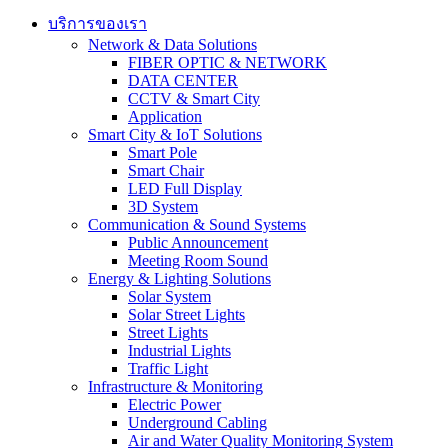
บริการของเรา
Network & Data Solutions
FIBER OPTIC & NETWORK​
DATA CENTER
CCTV & Smart City
Application
Smart City & IoT Solutions
Smart Pole
Smart Chair
LED Full Display
3D System
Communication & Sound Systems
Public Announcement
Meeting Room Sound
Energy & Lighting Solutions
Solar System
Solar Street Lights
Street Lights
Industrial Lights
Traffic Light
Infrastructure & Monitoring
Electric Power
Underground Cabling
Air and Water Quality Monitoring System