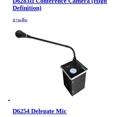
D6283II Conference Camera (High
Definition)
อ่านเพิ่ม
D6254 Delegate Mic