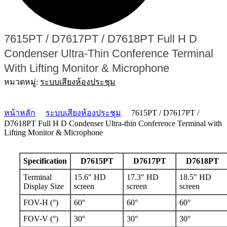
7615PT / D7617PT / D7618PT Full H D
Condenser Ultra-Thin Conference Terminal
With Lifting Monitor & Microphone
หมวดหมู่:
ระบบเสียงห้องประชุม
หน้าหลัก
ระบบเสียงห้องประชุม
7615PT / D7617PT /
D7618PT Full H D Condenser Ultra-thin Conference Terminal with
Lifting Monitor & Microphone
Specification
D7615PT
D7617PT
D7618PT
Terminal
15.6″ HD
17.3″ HD
18.5″ HD
Display Size
screen
screen
screen
FOV-H (°)
60°
60°
60°
FOV-V (°)
30°
30°
30°