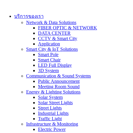
Skip
to
content
บริการของเรา
Network & Data Solutions
FIBER OPTIC & NETWORK​
DATA CENTER
CCTV & Smart City
Application
Smart City & IoT Solutions
Smart Pole
Smart Chair
LED Full Display
3D System
Communication & Sound Systems
Public Announcement
Meeting Room Sound
Energy & Lighting Solutions
Solar System
Solar Street Lights
Street Lights
Industrial Lights
Traffic Light
Infrastructure & Monitoring
Electric Power