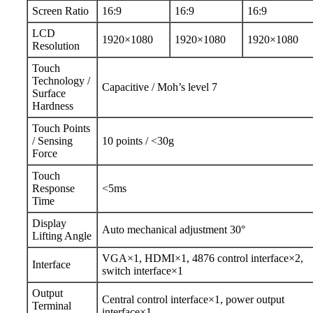
Screen Ratio
16:9
16:9
16:9
LCD
1920×1080
1920×1080
1920×1080
Resolution
Touch
Technology /
Capacitive / Moh’s level 7
Surface
Hardness
Touch Points
/ Sensing
10 points / <30g
Force
Touch
Response
<5ms
Time
Display
Auto mechanical adjustment 30°
Lifting Angle
VGA×1, HDMI×1, 4876 control interface×2,
Interface
switch interface×1
Output
Central control interface×1, power output
Terminal
interface×1