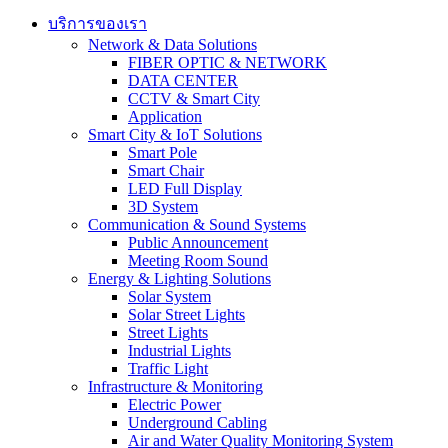
บริการของเรา
Network & Data Solutions
FIBER OPTIC & NETWORK​
DATA CENTER
CCTV & Smart City
Application
Smart City & IoT Solutions
Smart Pole
Smart Chair
LED Full Display
3D System
Communication & Sound Systems
Public Announcement
Meeting Room Sound
Energy & Lighting Solutions
Solar System
Solar Street Lights
Street Lights
Industrial Lights
Traffic Light
Infrastructure & Monitoring
Electric Power
Underground Cabling
Air and Water Quality Monitoring System