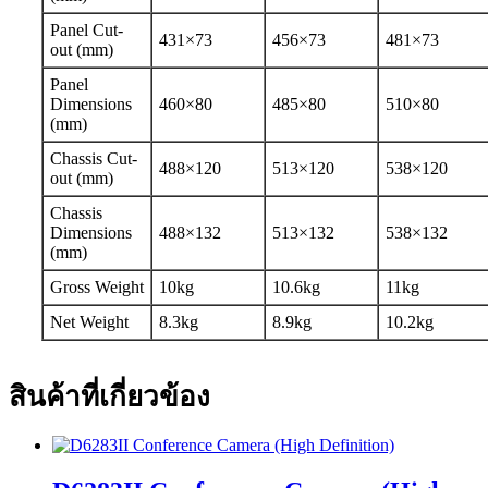
Panel Cut-
431×73
456×73
481×73
out (mm)
Panel
Dimensions
460×80
485×80
510×80
(mm)
Chassis Cut-
488×120
513×120
538×120
out (mm)
Chassis
Dimensions
488×132
513×132
538×132
(mm)
Gross Weight
10kg
10.6kg
11kg
Net Weight
8.3kg
8.9kg
10.2kg
สินค้าที่เกี่ยวข้อง