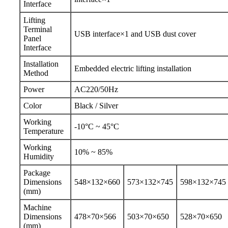
Interface
Lifting
Terminal
USB interface×1 and USB dust cover
Panel
Interface
Installation
Embedded electric lifting installation
Method
Power
AC220/50Hz
Color
Black / Silver
Working
-10°C ~ 45°C
Temperature
Working
10% ~ 85%
Humidity
Package
Dimensions
548×132×660
573×132×745
598×132×745
(mm)
Machine
Dimensions
478×70×566
503×70×650
528×70×650
(mm)