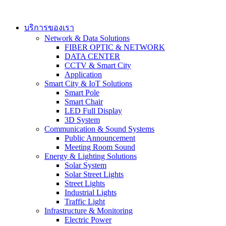
Skip
to
content
บริการของเรา
Network & Data Solutions
FIBER OPTIC & NETWORK​
DATA CENTER
CCTV & Smart City
Application
Smart City & IoT Solutions
Smart Pole
Smart Chair
LED Full Display
3D System
Communication & Sound Systems
Public Announcement
Meeting Room Sound
Energy & Lighting Solutions
Solar System
Solar Street Lights
Street Lights
Industrial Lights
Traffic Light
Infrastructure & Monitoring
Electric Power