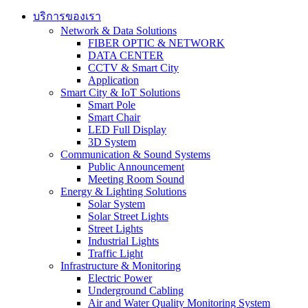
บริการของเรา
Network & Data Solutions
FIBER OPTIC & NETWORK​
DATA CENTER
CCTV & Smart City
Application
Smart City & IoT Solutions
Smart Pole
Smart Chair
LED Full Display
3D System
Communication & Sound Systems
Public Announcement
Meeting Room Sound
Energy & Lighting Solutions
Solar System
Solar Street Lights
Street Lights
Industrial Lights
Traffic Light
Infrastructure & Monitoring
Electric Power
Underground Cabling
Air and Water Quality Monitoring System