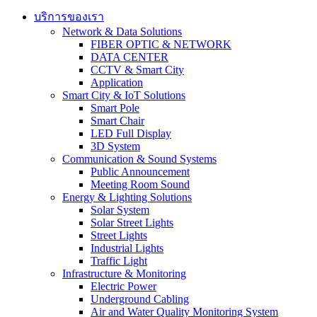
บริการของเรา
Network & Data Solutions
FIBER OPTIC & NETWORK​
DATA CENTER
CCTV & Smart City
Application
Smart City & IoT Solutions
Smart Pole
Smart Chair
LED Full Display
3D System
Communication & Sound Systems
Public Announcement
Meeting Room Sound
Energy & Lighting Solutions
Solar System
Solar Street Lights
Street Lights
Industrial Lights
Traffic Light
Infrastructure & Monitoring
Electric Power
Underground Cabling
Air and Water Quality Monitoring System