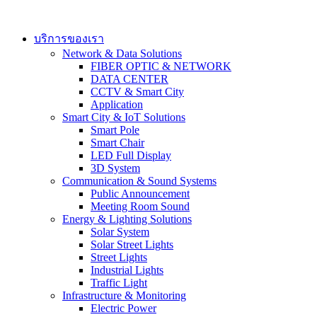
Skip
to
content
บริการของเรา
Network & Data Solutions
FIBER OPTIC & NETWORK​
DATA CENTER
CCTV & Smart City
Application
Smart City & IoT Solutions
Smart Pole
Smart Chair
LED Full Display
3D System
Communication & Sound Systems
Public Announcement
Meeting Room Sound
Energy & Lighting Solutions
Solar System
Solar Street Lights
Street Lights
Industrial Lights
Traffic Light
Infrastructure & Monitoring
Electric Power