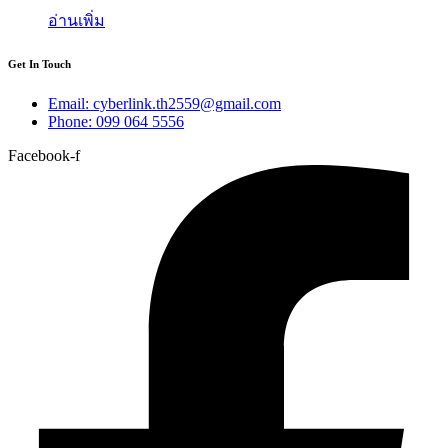
อ่านเพิ่ม
Get In Touch
Email: cyberlink.th2559@gmail.com
Phone: 099 064 5556
Facebook-f