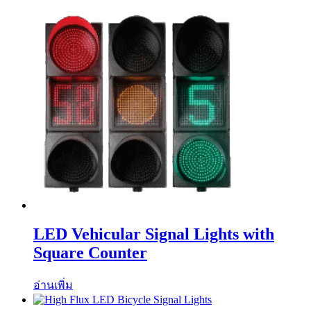
LED Vehicular Signal Lights with
Square Counter
อ่านเพิ่ม