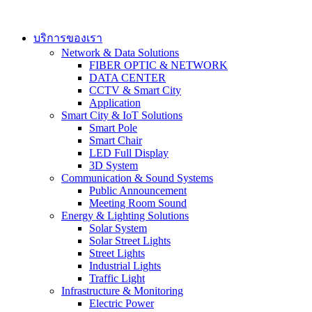
Skip
to
content
บริการของเรา
Network & Data Solutions
FIBER OPTIC & NETWORK​
DATA CENTER
CCTV & Smart City
Application
Smart City & IoT Solutions
Smart Pole
Smart Chair
LED Full Display
3D System
Communication & Sound Systems
Public Announcement
Meeting Room Sound
Energy & Lighting Solutions
Solar System
Solar Street Lights
Street Lights
Industrial Lights
Traffic Light
Infrastructure & Monitoring
Electric Power