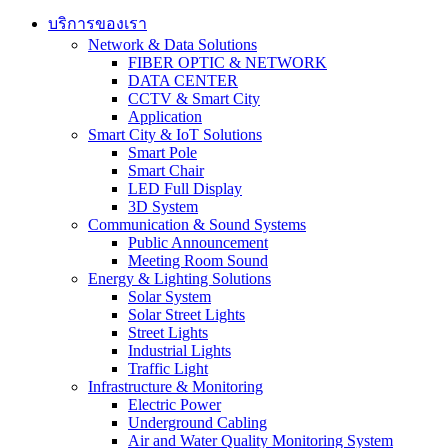
บริการของเรา
Network & Data Solutions
FIBER OPTIC & NETWORK​
DATA CENTER
CCTV & Smart City
Application
Smart City & IoT Solutions
Smart Pole
Smart Chair
LED Full Display
3D System
Communication & Sound Systems
Public Announcement
Meeting Room Sound
Energy & Lighting Solutions
Solar System
Solar Street Lights
Street Lights
Industrial Lights
Traffic Light
Infrastructure & Monitoring
Electric Power
Underground Cabling
Air and Water Quality Monitoring System