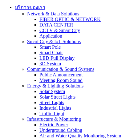
บริการของเรา
Network & Data Solutions
FIBER OPTIC & NETWORK​
DATA CENTER
CCTV & Smart City
Application
Smart City & IoT Solutions
Smart Pole
Smart Chair
LED Full Display
3D System
Communication & Sound Systems
Public Announcement
Meeting Room Sound
Energy & Lighting Solutions
Solar System
Solar Street Lights
Street Lights
Industrial Lights
Traffic Light
Infrastructure & Monitoring
Electric Power
Underground Cabling
Air and Water Quality Monitoring System