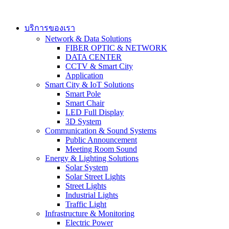
Skip
to
content
บริการของเรา
Network & Data Solutions
FIBER OPTIC & NETWORK​
DATA CENTER
CCTV & Smart City
Application
Smart City & IoT Solutions
Smart Pole
Smart Chair
LED Full Display
3D System
Communication & Sound Systems
Public Announcement
Meeting Room Sound
Energy & Lighting Solutions
Solar System
Solar Street Lights
Street Lights
Industrial Lights
Traffic Light
Infrastructure & Monitoring
Electric Power