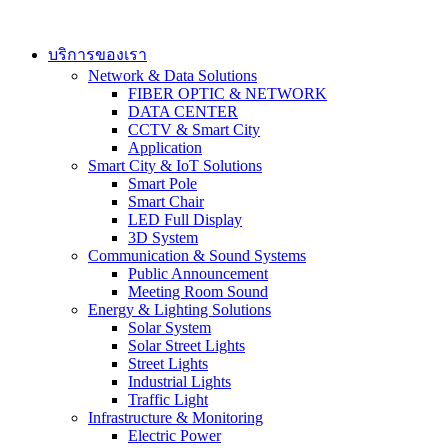
Skip
to
content
บริการของเรา
Network & Data Solutions
FIBER OPTIC & NETWORK​
DATA CENTER
CCTV & Smart City
Application
Smart City & IoT Solutions
Smart Pole
Smart Chair
LED Full Display
3D System
Communication & Sound Systems
Public Announcement
Meeting Room Sound
Energy & Lighting Solutions
Solar System
Solar Street Lights
Street Lights
Industrial Lights
Traffic Light
Infrastructure & Monitoring
Electric Power