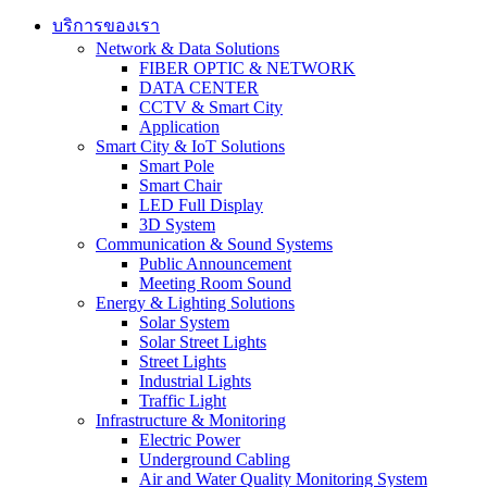
บริการของเรา
Network & Data Solutions
FIBER OPTIC & NETWORK​
DATA CENTER
CCTV & Smart City
Application
Smart City & IoT Solutions
Smart Pole
Smart Chair
LED Full Display
3D System
Communication & Sound Systems
Public Announcement
Meeting Room Sound
Energy & Lighting Solutions
Solar System
Solar Street Lights
Street Lights
Industrial Lights
Traffic Light
Infrastructure & Monitoring
Electric Power
Underground Cabling
Air and Water Quality Monitoring System