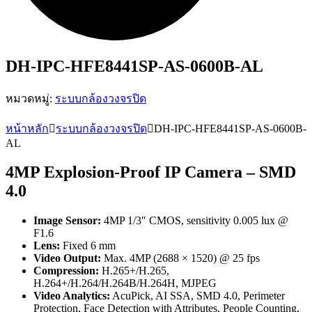
DH-IPC-HFE8441SP-AS-0600B-AL
หมวดหมู่:
ระบบกล้องวงจรปิด
หน้าหลัก
ระบบกล้องวงจรปิด
DH-IPC-HFE8441SP-AS-0600B-
AL
4MP Explosion-Proof IP Camera – SMD
4.0
Image Sensor:
4MP 1/3″ CMOS, sensitivity 0.005 lux @
F1.6
Lens:
Fixed 6 mm
Video Output:
Max. 4MP (2688 × 1520) @ 25 fps
Compression:
H.265+/H.265,
H.264+/H.264/H.264B/H.264H, MJPEG
Video Analytics:
AcuPick, AI SSA, SMD 4.0, Perimeter
Protection, Face Detection with Attributes, People Counting,