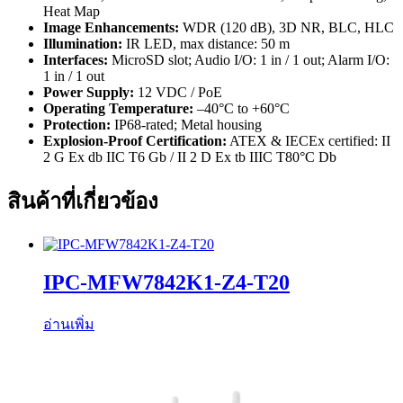
Heat Map
Image Enhancements:
WDR (120 dB), 3D NR, BLC, HLC
Illumination:
IR LED, max distance: 50 m
Interfaces:
MicroSD slot; Audio I/O: 1 in / 1 out; Alarm I/O:
1 in / 1 out
Power Supply:
12 VDC / PoE
Operating Temperature:
–40°C to +60°C
Protection:
IP68-rated; Metal housing
Explosion-Proof Certification:
ATEX & IECEx certified: II
2 G Ex db IIC T6 Gb / II 2 D Ex tb IIIC T80°C Db
สินค้าที่เกี่ยวข้อง
IPC-MFW7842K1-Z4-T20
อ่านเพิ่ม