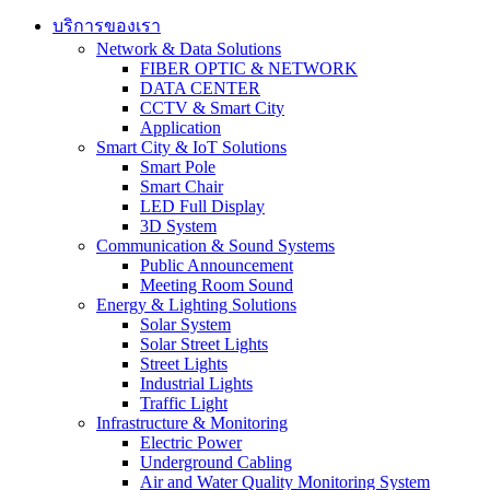
บริการของเรา
Network & Data Solutions
FIBER OPTIC & NETWORK​
DATA CENTER
CCTV & Smart City
Application
Smart City & IoT Solutions
Smart Pole
Smart Chair
LED Full Display
3D System
Communication & Sound Systems
Public Announcement
Meeting Room Sound
Energy & Lighting Solutions
Solar System
Solar Street Lights
Street Lights
Industrial Lights
Traffic Light
Infrastructure & Monitoring
Electric Power
Underground Cabling
Air and Water Quality Monitoring System