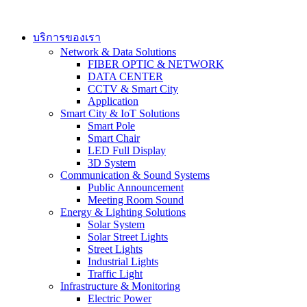
Skip
to
content
บริการของเรา
Network & Data Solutions
FIBER OPTIC & NETWORK​
DATA CENTER
CCTV & Smart City
Application
Smart City & IoT Solutions
Smart Pole
Smart Chair
LED Full Display
3D System
Communication & Sound Systems
Public Announcement
Meeting Room Sound
Energy & Lighting Solutions
Solar System
Solar Street Lights
Street Lights
Industrial Lights
Traffic Light
Infrastructure & Monitoring
Electric Power