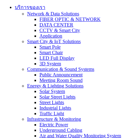
บริการของเรา
Network & Data Solutions
FIBER OPTIC & NETWORK​
DATA CENTER
CCTV & Smart City
Application
Smart City & IoT Solutions
Smart Pole
Smart Chair
LED Full Display
3D System
Communication & Sound Systems
Public Announcement
Meeting Room Sound
Energy & Lighting Solutions
Solar System
Solar Street Lights
Street Lights
Industrial Lights
Traffic Light
Infrastructure & Monitoring
Electric Power
Underground Cabling
Air and Water Quality Monitoring System