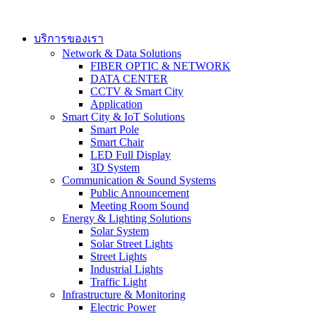
Skip
to
content
บริการของเรา
Network & Data Solutions
FIBER OPTIC & NETWORK​
DATA CENTER
CCTV & Smart City
Application
Smart City & IoT Solutions
Smart Pole
Smart Chair
LED Full Display
3D System
Communication & Sound Systems
Public Announcement
Meeting Room Sound
Energy & Lighting Solutions
Solar System
Solar Street Lights
Street Lights
Industrial Lights
Traffic Light
Infrastructure & Monitoring
Electric Power