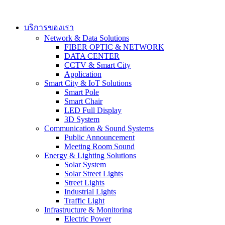
Skip
to
content
บริการของเรา
Network & Data Solutions
FIBER OPTIC & NETWORK​
DATA CENTER
CCTV & Smart City
Application
Smart City & IoT Solutions
Smart Pole
Smart Chair
LED Full Display
3D System
Communication & Sound Systems
Public Announcement
Meeting Room Sound
Energy & Lighting Solutions
Solar System
Solar Street Lights
Street Lights
Industrial Lights
Traffic Light
Infrastructure & Monitoring
Electric Power