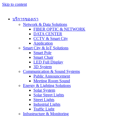
Skip to content
บริการของเรา
Network & Data Solutions
FIBER OPTIC & NETWORK​
DATA CENTER
CCTV & Smart City
Application
Smart City & IoT Solutions
Smart Pole
Smart Chair
LED Full Display
3D System
Communication & Sound Systems
Public Announcement
Meeting Room Sound
Energy & Lighting Solutions
Solar System
Solar Street Lights
Street Lights
Industrial Lights
Traffic Light
Infrastructure & Monitoring