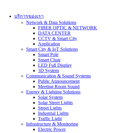
Skip
to
content
บริการของเรา
Network & Data Solutions
FIBER OPTIC & NETWORK​
DATA CENTER
CCTV & Smart City
Application
Smart City & IoT Solutions
Smart Pole
Smart Chair
LED Full Display
3D System
Communication & Sound Systems
Public Announcement
Meeting Room Sound
Energy & Lighting Solutions
Solar System
Solar Street Lights
Street Lights
Industrial Lights
Traffic Light
Infrastructure & Monitoring
Electric Power