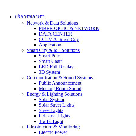
Skip
to
content
บริการของเรา
Network & Data Solutions
FIBER OPTIC & NETWORK​
DATA CENTER
CCTV & Smart City
Application
Smart City & IoT Solutions
Smart Pole
Smart Chair
LED Full Display
3D System
Communication & Sound Systems
Public Announcement
Meeting Room Sound
Energy & Lighting Solutions
Solar System
Solar Street Lights
Street Lights
Industrial Lights
Traffic Light
Infrastructure & Monitoring
Electric Power