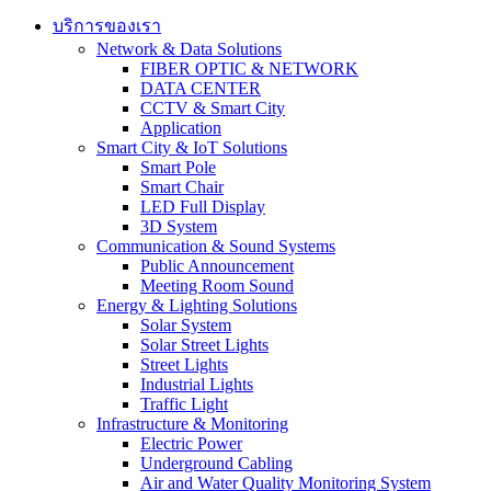
บริการของเรา
Network & Data Solutions
FIBER OPTIC & NETWORK​
DATA CENTER
CCTV & Smart City
Application
Smart City & IoT Solutions
Smart Pole
Smart Chair
LED Full Display
3D System
Communication & Sound Systems
Public Announcement
Meeting Room Sound
Energy & Lighting Solutions
Solar System
Solar Street Lights
Street Lights
Industrial Lights
Traffic Light
Infrastructure & Monitoring
Electric Power
Underground Cabling
Air and Water Quality Monitoring System