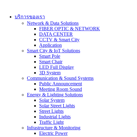
Skip
to
content
บริการของเรา
Network & Data Solutions
FIBER OPTIC & NETWORK​
DATA CENTER
CCTV & Smart City
Application
Smart City & IoT Solutions
Smart Pole
Smart Chair
LED Full Display
3D System
Communication & Sound Systems
Public Announcement
Meeting Room Sound
Energy & Lighting Solutions
Solar System
Solar Street Lights
Street Lights
Industrial Lights
Traffic Light
Infrastructure & Monitoring
Electric Power