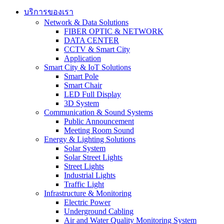
บริการของเรา
Network & Data Solutions
FIBER OPTIC & NETWORK​
DATA CENTER
CCTV & Smart City
Application
Smart City & IoT Solutions
Smart Pole
Smart Chair
LED Full Display
3D System
Communication & Sound Systems
Public Announcement
Meeting Room Sound
Energy & Lighting Solutions
Solar System
Solar Street Lights
Street Lights
Industrial Lights
Traffic Light
Infrastructure & Monitoring
Electric Power
Underground Cabling
Air and Water Quality Monitoring System