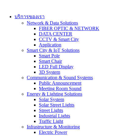
Skip
to
content
บริการของเรา
Network & Data Solutions
FIBER OPTIC & NETWORK​
DATA CENTER
CCTV & Smart City
Application
Smart City & IoT Solutions
Smart Pole
Smart Chair
LED Full Display
3D System
Communication & Sound Systems
Public Announcement
Meeting Room Sound
Energy & Lighting Solutions
Solar System
Solar Street Lights
Street Lights
Industrial Lights
Traffic Light
Infrastructure & Monitoring
Electric Power