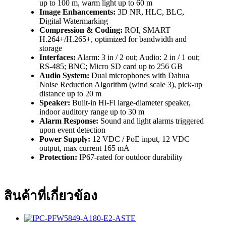
up to 100 m, warm light up to 60 m
Image Enhancements:
3D NR, HLC, BLC,
Digital Watermarking
Compression & Coding:
ROI, SMART
H.264+/H.265+, optimized for bandwidth and
storage
Interfaces:
Alarm: 3 in / 2 out; Audio: 2 in / 1 out;
RS-485; BNC; Micro SD card up to 256 GB
Audio System:
Dual microphones with Dahua
Noise Reduction Algorithm (wind scale 3), pick-up
distance up to 20 m
Speaker:
Built-in Hi-Fi large-diameter speaker,
indoor auditory range up to 30 m
Alarm Response:
Sound and light alarms triggered
upon event detection
Power Supply:
12 VDC / PoE input, 12 VDC
output, max current 165 mA
Protection:
IP67-rated for outdoor durability
สินค้าที่เกี่ยวข้อง