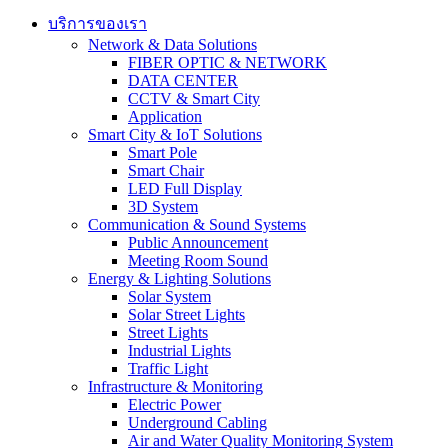
บริการของเรา
Network & Data Solutions
FIBER OPTIC & NETWORK​
DATA CENTER
CCTV & Smart City
Application
Smart City & IoT Solutions
Smart Pole
Smart Chair
LED Full Display
3D System
Communication & Sound Systems
Public Announcement
Meeting Room Sound
Energy & Lighting Solutions
Solar System
Solar Street Lights
Street Lights
Industrial Lights
Traffic Light
Infrastructure & Monitoring
Electric Power
Underground Cabling
Air and Water Quality Monitoring System