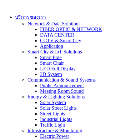
Skip
to
content
บริการของเรา
Network & Data Solutions
FIBER OPTIC & NETWORK​
DATA CENTER
CCTV & Smart City
Application
Smart City & IoT Solutions
Smart Pole
Smart Chair
LED Full Display
3D System
Communication & Sound Systems
Public Announcement
Meeting Room Sound
Energy & Lighting Solutions
Solar System
Solar Street Lights
Street Lights
Industrial Lights
Traffic Light
Infrastructure & Monitoring
Electric Power