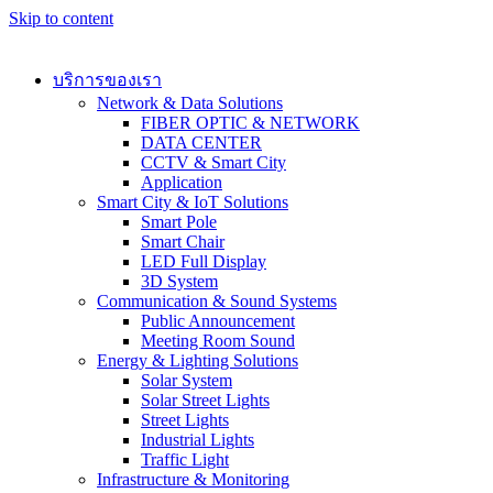
Skip to content
บริการของเรา
Network & Data Solutions
FIBER OPTIC & NETWORK​
DATA CENTER
CCTV & Smart City
Application
Smart City & IoT Solutions
Smart Pole
Smart Chair
LED Full Display
3D System
Communication & Sound Systems
Public Announcement
Meeting Room Sound
Energy & Lighting Solutions
Solar System
Solar Street Lights
Street Lights
Industrial Lights
Traffic Light
Infrastructure & Monitoring