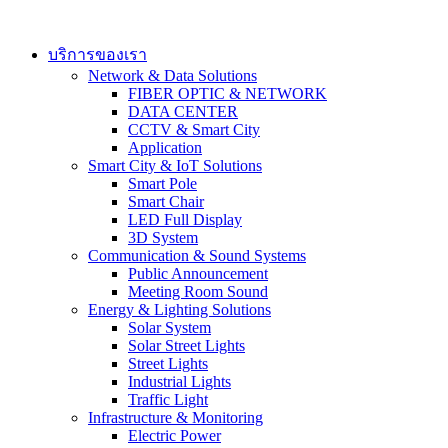
Skip
to
content
บริการของเรา
Network & Data Solutions
FIBER OPTIC & NETWORK​
DATA CENTER
CCTV & Smart City
Application
Smart City & IoT Solutions
Smart Pole
Smart Chair
LED Full Display
3D System
Communication & Sound Systems
Public Announcement
Meeting Room Sound
Energy & Lighting Solutions
Solar System
Solar Street Lights
Street Lights
Industrial Lights
Traffic Light
Infrastructure & Monitoring
Electric Power