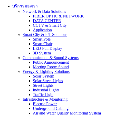
บริการของเรา
Network & Data Solutions
FIBER OPTIC & NETWORK​
DATA CENTER
CCTV & Smart City
Application
Smart City & IoT Solutions
Smart Pole
Smart Chair
LED Full Display
3D System
Communication & Sound Systems
Public Announcement
Meeting Room Sound
Energy & Lighting Solutions
Solar System
Solar Street Lights
Street Lights
Industrial Lights
Traffic Light
Infrastructure & Monitoring
Electric Power
Underground Cabling
Air and Water Quality Monitoring System