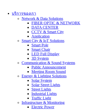
Skip
to
content
บริการของเรา
Network & Data Solutions
FIBER OPTIC & NETWORK​
DATA CENTER
CCTV & Smart City
Application
Smart City & IoT Solutions
Smart Pole
Smart Chair
LED Full Display
3D System
Communication & Sound Systems
Public Announcement
Meeting Room Sound
Energy & Lighting Solutions
Solar System
Solar Street Lights
Street Lights
Industrial Lights
Traffic Light
Infrastructure & Monitoring
Electric Power