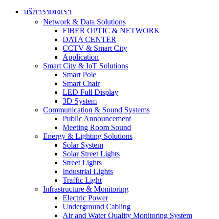
บริการของเรา
Network & Data Solutions
FIBER OPTIC & NETWORK​
DATA CENTER
CCTV & Smart City
Application
Smart City & IoT Solutions
Smart Pole
Smart Chair
LED Full Display
3D System
Communication & Sound Systems
Public Announcement
Meeting Room Sound
Energy & Lighting Solutions
Solar System
Solar Street Lights
Street Lights
Industrial Lights
Traffic Light
Infrastructure & Monitoring
Electric Power
Underground Cabling
Air and Water Quality Monitoring System