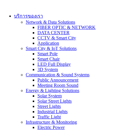
Skip
to
content
บริการของเรา
Network & Data Solutions
FIBER OPTIC & NETWORK​
DATA CENTER
CCTV & Smart City
Application
Smart City & IoT Solutions
Smart Pole
Smart Chair
LED Full Display
3D System
Communication & Sound Systems
Public Announcement
Meeting Room Sound
Energy & Lighting Solutions
Solar System
Solar Street Lights
Street Lights
Industrial Lights
Traffic Light
Infrastructure & Monitoring
Electric Power