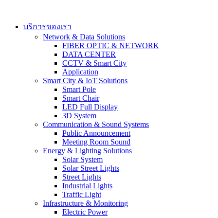
Skip
to
content
บริการของเรา
Network & Data Solutions
FIBER OPTIC & NETWORK​
DATA CENTER
CCTV & Smart City
Application
Smart City & IoT Solutions
Smart Pole
Smart Chair
LED Full Display
3D System
Communication & Sound Systems
Public Announcement
Meeting Room Sound
Energy & Lighting Solutions
Solar System
Solar Street Lights
Street Lights
Industrial Lights
Traffic Light
Infrastructure & Monitoring
Electric Power