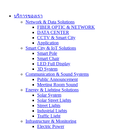
Skip
to
content
บริการของเรา
Network & Data Solutions
FIBER OPTIC & NETWORK​
DATA CENTER
CCTV & Smart City
Application
Smart City & IoT Solutions
Smart Pole
Smart Chair
LED Full Display
3D System
Communication & Sound Systems
Public Announcement
Meeting Room Sound
Energy & Lighting Solutions
Solar System
Solar Street Lights
Street Lights
Industrial Lights
Traffic Light
Infrastructure & Monitoring
Electric Power