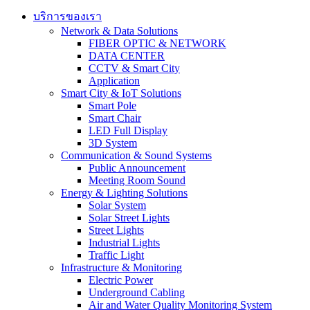
บริการของเรา
Network & Data Solutions
FIBER OPTIC & NETWORK​
DATA CENTER
CCTV & Smart City
Application
Smart City & IoT Solutions
Smart Pole
Smart Chair
LED Full Display
3D System
Communication & Sound Systems
Public Announcement
Meeting Room Sound
Energy & Lighting Solutions
Solar System
Solar Street Lights
Street Lights
Industrial Lights
Traffic Light
Infrastructure & Monitoring
Electric Power
Underground Cabling
Air and Water Quality Monitoring System