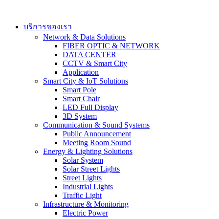
Skip
to
content
บริการของเรา
Network & Data Solutions
FIBER OPTIC & NETWORK​
DATA CENTER
CCTV & Smart City
Application
Smart City & IoT Solutions
Smart Pole
Smart Chair
LED Full Display
3D System
Communication & Sound Systems
Public Announcement
Meeting Room Sound
Energy & Lighting Solutions
Solar System
Solar Street Lights
Street Lights
Industrial Lights
Traffic Light
Infrastructure & Monitoring
Electric Power