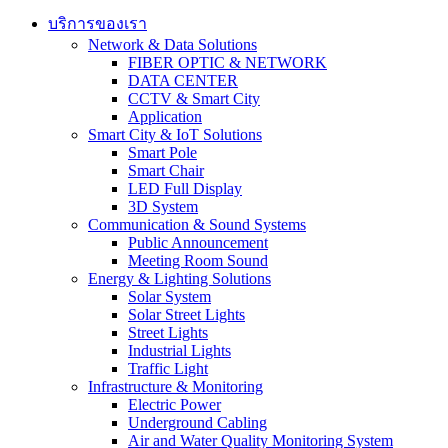
บริการของเรา
Network & Data Solutions
FIBER OPTIC & NETWORK​
DATA CENTER
CCTV & Smart City
Application
Smart City & IoT Solutions
Smart Pole
Smart Chair
LED Full Display
3D System
Communication & Sound Systems
Public Announcement
Meeting Room Sound
Energy & Lighting Solutions
Solar System
Solar Street Lights
Street Lights
Industrial Lights
Traffic Light
Infrastructure & Monitoring
Electric Power
Underground Cabling
Air and Water Quality Monitoring System