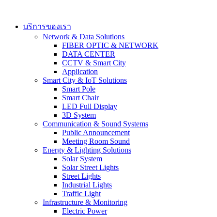
Skip
to
content
บริการของเรา
Network & Data Solutions
FIBER OPTIC & NETWORK​
DATA CENTER
CCTV & Smart City
Application
Smart City & IoT Solutions
Smart Pole
Smart Chair
LED Full Display
3D System
Communication & Sound Systems
Public Announcement
Meeting Room Sound
Energy & Lighting Solutions
Solar System
Solar Street Lights
Street Lights
Industrial Lights
Traffic Light
Infrastructure & Monitoring
Electric Power