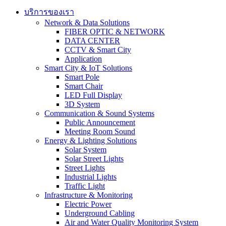
บริการของเรา
Network & Data Solutions
FIBER OPTIC & NETWORK​
DATA CENTER
CCTV & Smart City
Application
Smart City & IoT Solutions
Smart Pole
Smart Chair
LED Full Display
3D System
Communication & Sound Systems
Public Announcement
Meeting Room Sound
Energy & Lighting Solutions
Solar System
Solar Street Lights
Street Lights
Industrial Lights
Traffic Light
Infrastructure & Monitoring
Electric Power
Underground Cabling
Air and Water Quality Monitoring System