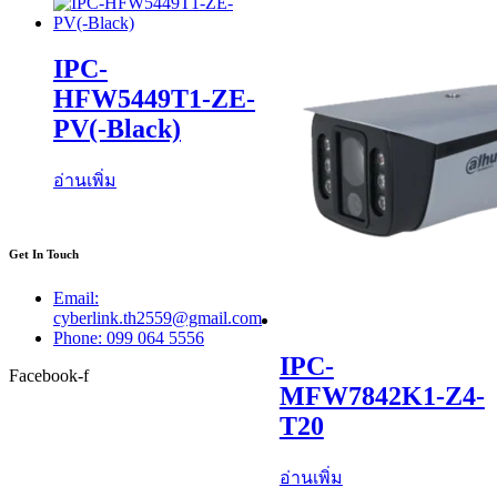
IPC-
HFW5449T1-ZE-
PV(-Black)
อ่านเพิ่ม
Get In Touch
Email:
cyberlink.th2559@gmail.com
Phone: 099 064 5556
IPC-
Facebook-f
MFW7842K1-Z4-
T20
อ่านเพิ่ม