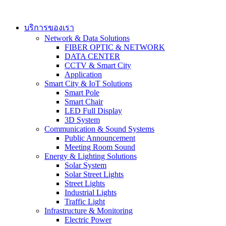
Skip
to
content
บริการของเรา
Network & Data Solutions
FIBER OPTIC & NETWORK​
DATA CENTER
CCTV & Smart City
Application
Smart City & IoT Solutions
Smart Pole
Smart Chair
LED Full Display
3D System
Communication & Sound Systems
Public Announcement
Meeting Room Sound
Energy & Lighting Solutions
Solar System
Solar Street Lights
Street Lights
Industrial Lights
Traffic Light
Infrastructure & Monitoring
Electric Power