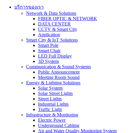
บริการของเรา
Network & Data Solutions
FIBER OPTIC & NETWORK​
DATA CENTER
CCTV & Smart City
Application
Smart City & IoT Solutions
Smart Pole
Smart Chair
LED Full Display
3D System
Communication & Sound Systems
Public Announcement
Meeting Room Sound
Energy & Lighting Solutions
Solar System
Solar Street Lights
Street Lights
Industrial Lights
Traffic Light
Infrastructure & Monitoring
Electric Power
Underground Cabling
Air and Water Quality Monitoring System