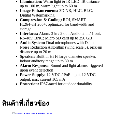
Illumination:
Warm light & IR LED, IR distance
up to 100 m, warm light up to 60 m
Image Enhancements:
3D NR, HLC, BLC,
Digital Watermarking
Compression & Coding:
ROI, SMART
H.264+/H.265+, optimized for bandwidth and
storage
Interfaces:
Alarm: 3 in / 2 out; Audio: 2 in / 1 out;
RS-485; BNC; Micro SD card up to 256 GB
Audio System:
Dual microphones with Dahua
Noise Reduction Algorithm (wind scale 3), pick-up
distance up to 20 m
Speaker:
Built-in Hi-Fi large-diameter speaker,
indoor auditory range up to 30 m
Alarm Response:
Sound and light alarms triggered
upon event detection
Power Supply:
12 VDC / PoE input, 12 VDC
output, max current 165 mA
Protection:
IP67-rated for outdoor durability
สินค้าที่เกี่ยวข้อง