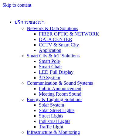
Skip to content
บริการของเรา
Network & Data Solutions
FIBER OPTIC & NETWORK​
DATA CENTER
CCTV & Smart City
Application
Smart City & IoT Solutions
Smart Pole
Smart Chair
LED Full Display
3D System
Communication & Sound Systems
Public Announcement
Meeting Room Sound
Energy & Lighting Solutions
Solar System
Solar Street Lights
Street Lights
Industrial Lights
Traffic Light
Infrastructure & Monitoring