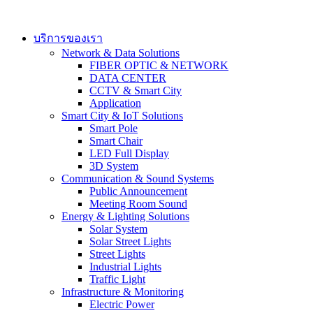
Skip
to
content
บริการของเรา
Network & Data Solutions
FIBER OPTIC & NETWORK​
DATA CENTER
CCTV & Smart City
Application
Smart City & IoT Solutions
Smart Pole
Smart Chair
LED Full Display
3D System
Communication & Sound Systems
Public Announcement
Meeting Room Sound
Energy & Lighting Solutions
Solar System
Solar Street Lights
Street Lights
Industrial Lights
Traffic Light
Infrastructure & Monitoring
Electric Power