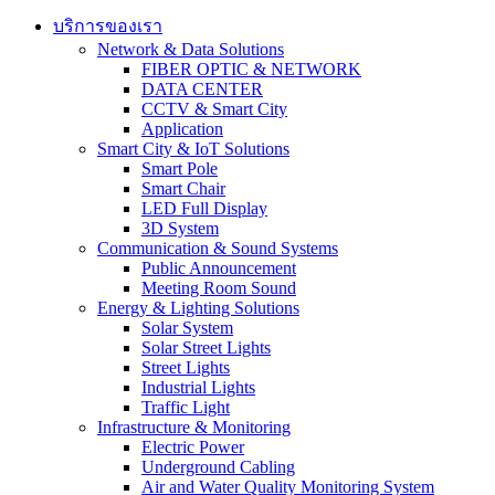
บริการของเรา
Network & Data Solutions
FIBER OPTIC & NETWORK​
DATA CENTER
CCTV & Smart City
Application
Smart City & IoT Solutions
Smart Pole
Smart Chair
LED Full Display
3D System
Communication & Sound Systems
Public Announcement
Meeting Room Sound
Energy & Lighting Solutions
Solar System
Solar Street Lights
Street Lights
Industrial Lights
Traffic Light
Infrastructure & Monitoring
Electric Power
Underground Cabling
Air and Water Quality Monitoring System